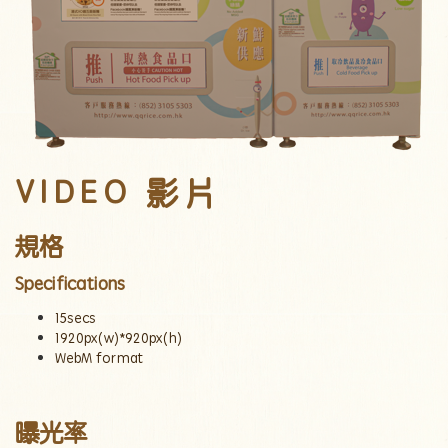
VIDEO 影片
規格
Specifications
15secs
1920px(w)*920px(h)
WebM format
曝光
率