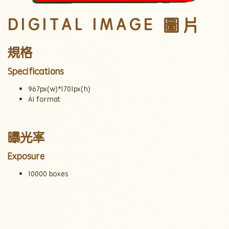
DIGITAL IMAGE 圖片
規格
Specifications
967px(w)*1701px(h)
AI format
曝光
率
Exposure
10000 boxes