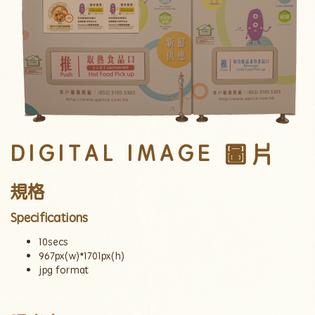
DIGITAL IMAGE 圖片
規格
Specifications
10secs
967px(w)*1701px(h)
jpg format