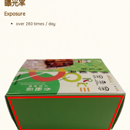
曝光
率
Exposure
over 280 times / day