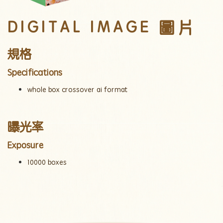
DIGITAL IMAGE 圖片
規格
Specifications
whole box crossover ai format
曝光
率
Exposure
10000 boxes