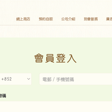
網上商店
預約自取
公司介紹
到會服務
廣
會員登入
+852
密碼