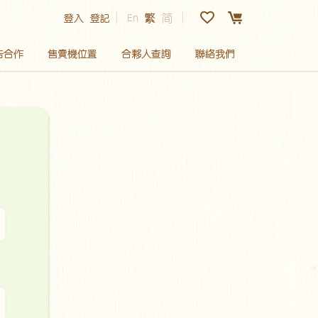
En
繁
简
登入
登記
告合作
售賣機位置
合夥人查詢
聯絡我們